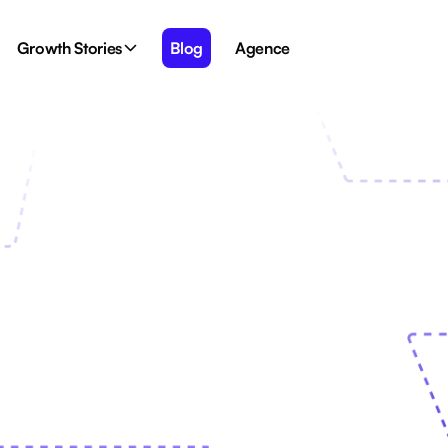
Growth Stories
Blog
Agence
actualités
connectés et explorez les dernières nouvelles 
à jour avec ASight