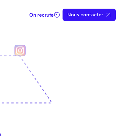
On recrute
Nous contacter
et mises